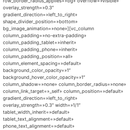
row_border_radius_applies=»bg» overflow=»visible»
overlay_strength=»0.3″
gradient_direction=»left_to_right»
shape_divider_position=»bottom»
bg_image_animation=»none»][vc_column
column_padding=»no-extra-padding»
column_padding_tablet=»inherit»
column_padding_phone=»inherit»
column_padding_position=»all»
column_element_spacing=»default»
background_color_opacity=»1″
background_hover_color_opacity=»1″
column_shadow=»none» column_border_radius=»none»
column_link_target=»_self» column_position=»default»
gradient_direction=»left_to_right»
overlay_strength=»0.3″ width=»1/1″
tablet_width_inherit=»default»
tablet_text_alignment=»default»
phone_text_alignment=»default»